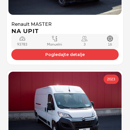
Renault MASTER
NA UPIT
93783
Manuelni
3
16
Pogledajte detalje
2023