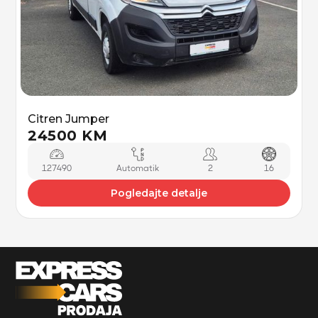
Citren Jumper
24500 KM
127490
Automatik
2
16
Pogledajte detalje